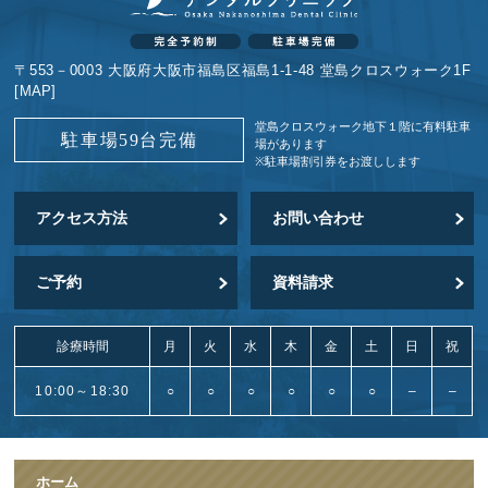
〒553－0003 大阪府大阪市福島区福島1-1-48 堂島クロスウォーク1F
[
MAP
]
堂島クロスウォーク地下１階に
有料駐車
駐車場59台完備
場があります
※駐車場割引券をお渡しします
アクセス方法
お問い合わせ
ご予約
資料請求
診療時間
月
火
水
木
金
土
日
祝
10:00～18:30
○
○
○
○
○
○
–
–
ホーム