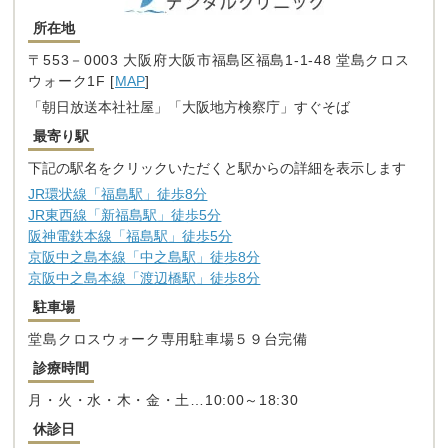
所在地
〒553－0003 大阪府大阪市福島区福島1-1-48 堂島クロス
ウォーク1F [
MAP
]
「朝日放送本社社屋」「大阪地方検察庁」すぐそば
最寄り駅
下記の駅名をクリックいただくと駅からの詳細を表示します
JR環状線「福島駅」徒歩8分
JR東西線「新福島駅」徒歩5分
阪神電鉄本線「福島駅」徒歩5分
京阪中之島本線「中之島駅」徒歩8分
京阪中之島本線「渡辺橋駅」徒歩8分
駐車場
堂島クロスウォーク専用駐車場５９台完備
診療時間
月・火・水・木・金・土…10:00～18:30
休診日