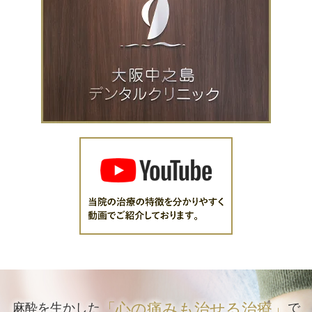
「心の痛みも治せる治療」
麻酔を生かした
で