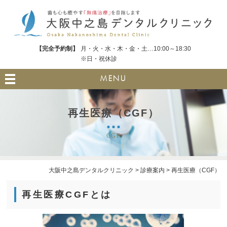
【完全予約制】
月・火・水・木・金・土…10:00～18:30
※日・祝休診
MENU
再生医療（CGF）
CGF
大阪中之島デンタルクリニック
>
診療案内
>
再生医療（CGF）
再生医療CGFとは