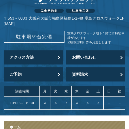
〒553－0003 大阪府大阪市福島区福島1-1-48 堂島クロスウォーク1F
[
MAP
]
堂島クロスウォーク地下１階に
有料駐車
駐車場59台完備
場があります
※駐車場割引券をお渡しします
アクセス方法
お問い合わせ
ご予約
資料請求
診療時間
月
火
水
木
金
土
日
祝
10:00～18:30
○
○
○
○
○
○
–
–
ホーム