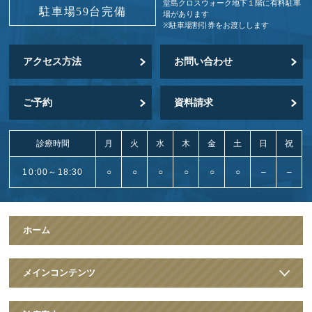
堂島クロスウォーク地下１階に
有料駐車
駐車場59台完備
場があります
※駐車場割引券をお渡しします
アクセス方法
お問い合わせ
ご予約
資料請求
診療時間
月
火
水
木
金
土
日
祝
10:00～18:30
○
○
○
○
○
○
–
–
ホーム
メインコンテンツ