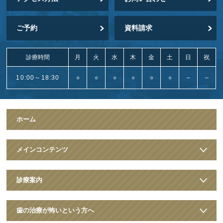
ご予約
資料請求
診療時間
月
火
水
木
金
土
日
祝
10:00～18:30
○
○
○
○
○
○
–
–
ホーム
メインコンテンツ
診療案内
歯の治療が怖いという方へ