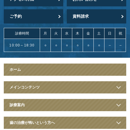
ご予約
資料請求
診療時間
月
火
水
木
金
土
日
祝
10:00～18:30
○
○
○
○
○
○
–
–
ホーム
メインコンテンツ
診療案内
歯の治療が怖いという方へ