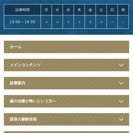
診療時間
月
火
水
木
金
土
日
祝
10:00～18:30
○
○
○
○
○
○
–
–
ホーム
メインコンテンツ
診療案内
歯の治療が怖いという方へ
院長の麻酔技術