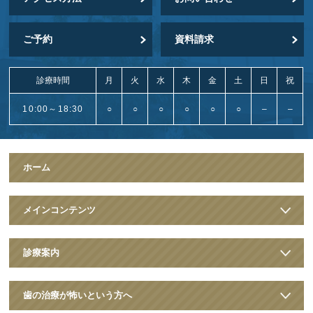
ご予約
資料請求
診療時間
月
火
水
木
金
土
日
祝
10:00～18:30
○
○
○
○
○
○
–
–
ホーム
メインコンテンツ
診療案内
歯の治療が怖いという方へ