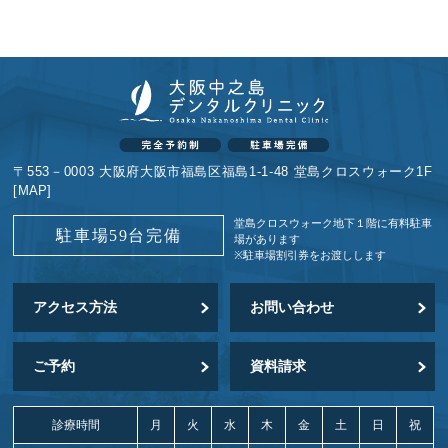
〒553－0003 大阪府大阪市福島区福島1-1-48 堂島クロスウォーク1F
[
MAP
]
堂島クロスウォーク地下１階に
有料駐車
駐車場59台完備
場があります
※駐車場割引券をお渡しします
アクセス方法
お問い合わせ
ご予約
資料請求
診療時間
月
火
水
木
金
土
日
祝