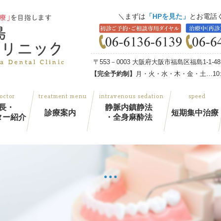
まずは
「HPを見た」
とお電話
〒553－0003 大阪府大阪市福島区福島1-1-
【完全予約制】
月・火・水・木・金・土…10:00
長・
静脈内鎮静法
診療案内
短期集中治療
ター紹介
・全身麻酔法