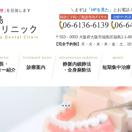
まずは
「HPを見た」
とお電話
〒553－0003 大阪府大阪市福島区福島1-1-
【完全予約制】
月・火・水・木・金・土…10:00
長・
静脈内鎮静法
診療案内
短期集中治療
ター紹介
・全身麻酔法