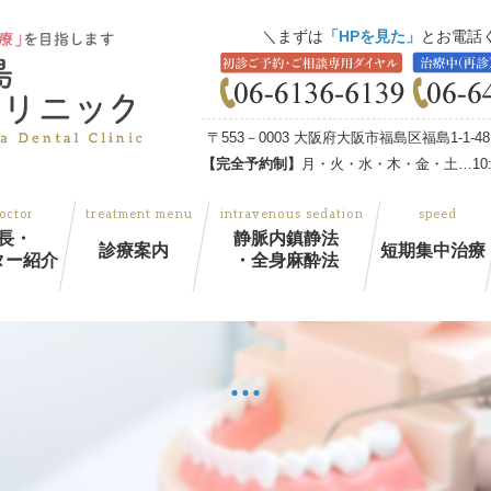
まずは
「HPを見た」
とお電話
〒553－0003 大阪府大阪市福島区福島1-1-
【完全予約制】
月・火・水・木・金・土…10:00
長・
静脈内鎮静法
診療案内
短期集中治療
ター紹介
・全身麻酔法