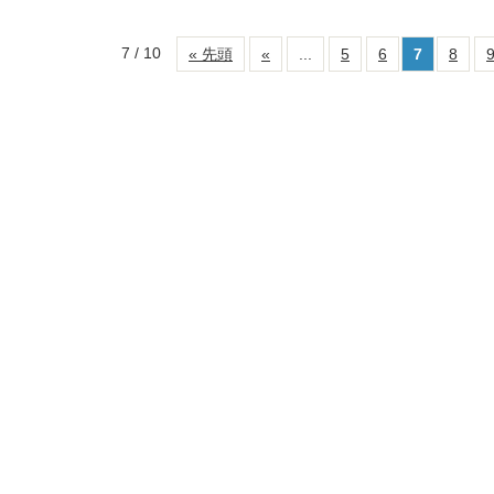
7 / 10
« 先頭
«
...
5
6
7
8