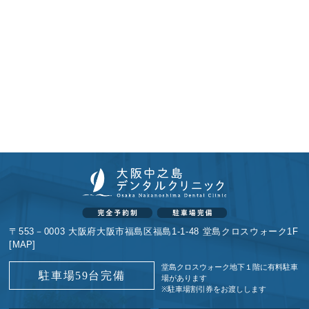
〒553－0003 大阪府大阪市福島区福島1-1-48 堂島クロスウォーク1F
[
MAP
]
堂島クロスウォーク地下１階に
有料駐車
駐車場59台完備
場があります
※駐車場割引券をお渡しします