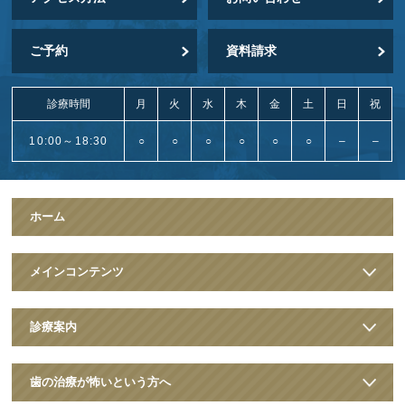
ご予約
資料請求
診療時間
月
火
水
木
金
土
日
祝
10:00～18:30
○
○
○
○
○
○
–
–
ホーム
メインコンテンツ
診療案内
歯の治療が怖いという方へ