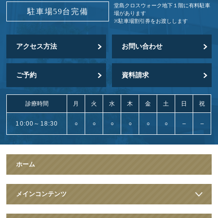
堂島クロスウォーク地下１階に
有料駐車
駐車場59台完備
場があります
※駐車場割引券をお渡しします
アクセス方法
お問い合わせ
ご予約
資料請求
診療時間
月
火
水
木
金
土
日
祝
10:00～18:30
○
○
○
○
○
○
–
–
ホーム
メインコンテンツ