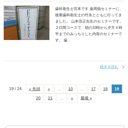
歯科衛生士宮本です 歯周病セミナーに、
後輩歯科衛生士の竹永とともに行ってき
ました。 山本浩正先生のセミナーです。
２日間コースで、朝の10時から夕方４時
半までのみっちりした内容のセミナーで
す。 歯...
続きを読む
19 / 24
« 先頭
«
...
10
...
17
18
19
20
21
...
»
最後 »