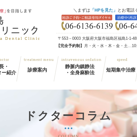
まずは
「HPを見た」
とお電話
〒553－0003 大阪府大阪市福島区福島1-1-
【完全予約制】
月・火・水・木・金・土…10:00
長・
静脈内鎮静法
診療案内
短期集中治療
ター紹介
・全身麻酔法
ドクターコラム
COLUMN