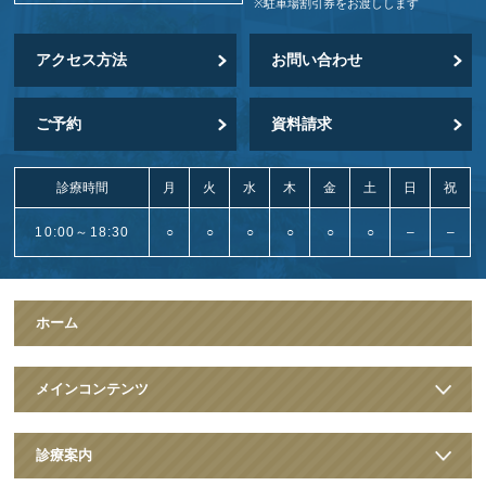
※駐車場割引券をお渡しします
アクセス方法
お問い合わせ
ご予約
資料請求
診療時間
月
火
水
木
金
土
日
祝
10:00～18:30
○
○
○
○
○
○
–
–
ホーム
メインコンテンツ
診療案内