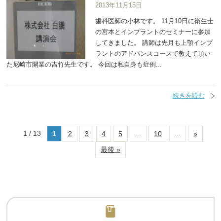
2013年11月15日
歯科医師の小林です。 11月10日に衛生士
の宮本とインプラントのセミナーに参加
してきました。 講師は先月も上顎インプ
ラントのアドバンスコースで教えて頂い
た尼崎市開業の吉竹先生です。 今回は私自身も症例...
続きを読む
1 / 13
1
2
3
4
5
...
10
...
»
最後 »