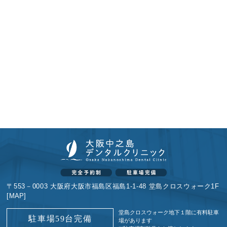
〒553－0003 大阪府大阪市福島区福島1-1-48 堂島クロスウォーク1F
[
MAP
]
堂島クロスウォーク地下１階に
有料駐車
駐車場59台完備
場があります