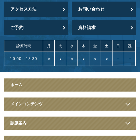
アクセス方法
お問い合わせ
ご予約
資料請求
診療時間
月
火
水
木
金
土
日
祝
10:00～18:30
○
○
○
○
○
○
–
–
ホーム
メインコンテンツ
診療案内