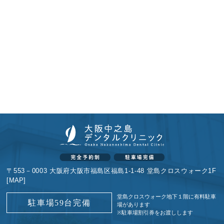
〒553－0003 大阪府大阪市福島区福島1-1-48 堂島クロスウォーク1F
[
MAP
]
堂島クロスウォーク地下１階に
有料駐車
駐車場59台完備
場があります
※駐車場割引券をお渡しします