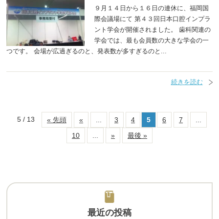
９月１４日から１６日の連休に、福岡国
際会議場にて 第４３回日本口腔インプラ
ント学会が開催されました。 歯科関連の
学会では、最も会員数の大きな学会の一
つです。 会場が広過ぎるのと、発表数が多すぎるのと...
続きを読む
5 / 13
« 先頭
«
...
3
4
5
6
7
...
10
...
»
最後 »
最近の投稿