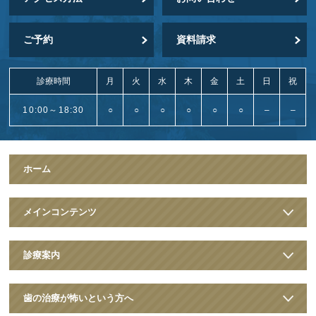
ご予約
資料請求
診療時間
月
火
水
木
金
土
日
祝
10:00～18:30
○
○
○
○
○
○
–
–
ホーム
メインコンテンツ
診療案内
歯の治療が怖いという方へ