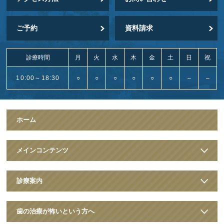
ご予約
資料請求
診療時間
月
火
水
木
金
土
日
祝
10:00～18:30
○
○
○
○
○
○
–
–
ホーム
メインコンテンツ
診療案内
歯の治療が怖いという方へ