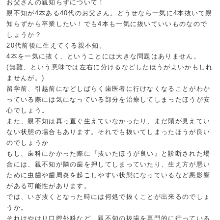
お父さんの親知らずについて！
親不知が4本ある40代のお父さん。どうせなら一気に4本抜いて親
知らずから卒業したい！でも4本も一気に抜いていいものなので
しょうか？
20代前後に生えてくる親不知。
4本を一気に抜く、ということには大きな問題はありません。
(無難、という意味では左右に分けるなどしたほうがよいかもしれ
ませんが。)
留学前、引越前になどしばらく歯医者に行けなくなることがわか
っている際には気になっている部分を治療してしまったほうが安
心でしょう。
また、親不知は真っ直ぐ生えていなかったり、まだ頭が見えてい
ない状態の場合もあります。それでも抜いてしまったほうが良い
のでしょうか
もし、歯科にかかった際に『抜いたほうが良い』と診断された場
合には、親不知が隣の歯を押してしまっていたり、生え方が悪い
ために虫歯や歯周炎を起こしやすい状態になっているなど悪影響
がある可能性があります。
では、いざ抜くとなった時には何処で抜くことが出来るのでしょ
うか。
それはやはり口腔外科など、親不知の抜歯を専門的に行っている